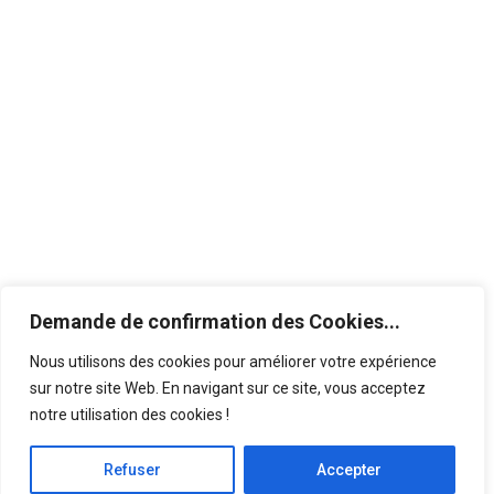
visite. Pour tout autres
questions, contactez-nous !
Du lundi au
10h00 à 11h45 - 14h00
dimanche
à 18h30
Fermeture des portes
19h00
Demande de confirmation des Cookies...
Nous utilisons des cookies pour améliorer votre expérience
sur notre site Web. En navigant sur ce site, vous acceptez
notre utilisation des cookies !
© 2023 – Tous droits réservés. Création par
wapix.be
-
Politique de confidentialité
Refuser
Accepter