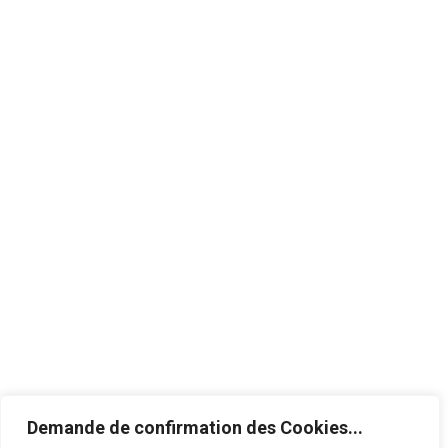
Horaires de visite
Découvrez les horaires de
visite. Pour tout autres
questions, contactez-nous !
Du lundi au
10h00 à 11h45 - 14h00
dimanche
à 18h30
Fermeture des portes
19h00
Demande de confirmation des Cookies...