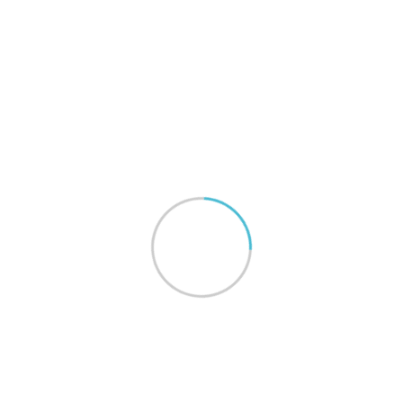
A propos
Le Val Brunehaut est une maison de repos et de soins, avec
un centre de court-séjour. Notre objectif principal est de
restaurer l’intégrité de la personne âgée en l’accompagnant
tout au long de son chemin.